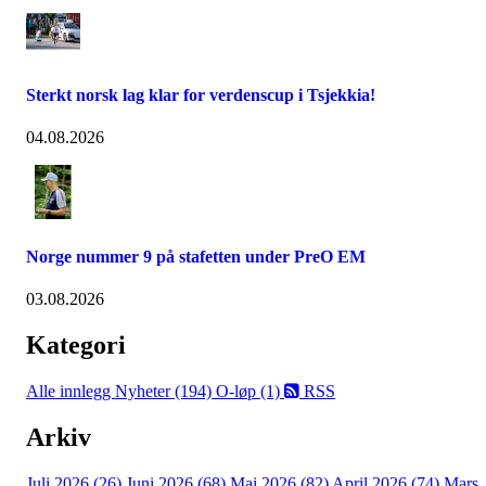
Sterkt norsk lag klar for verdenscup i Tsjekkia!
04.08.2026
Norge nummer 9 på stafetten under PreO EM
03.08.2026
Kategori
Alle innlegg
Nyheter (194)
O-løp (1)
RSS
Arkiv
Juli 2026 (26)
Juni 2026 (68)
Mai 2026 (82)
April 2026 (74)
Mars