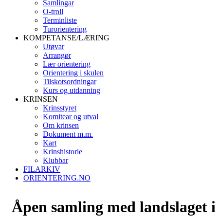
Samlingar
O-troll
Terminliste
Turorientering
KOMPETANSE/LÆRING
Utøvar
Arrangør
Lær orientering
Orientering i skulen
Tilskotsordningar
Kurs og utdanning
KRINSEN
Krinsstyret
Komitear og utval
Om krinsen
Dokument m.m.
Kart
Krinshistorie
Klubbar
FILARKIV
ORIENTERING.NO
Åpen samling med landslaget i