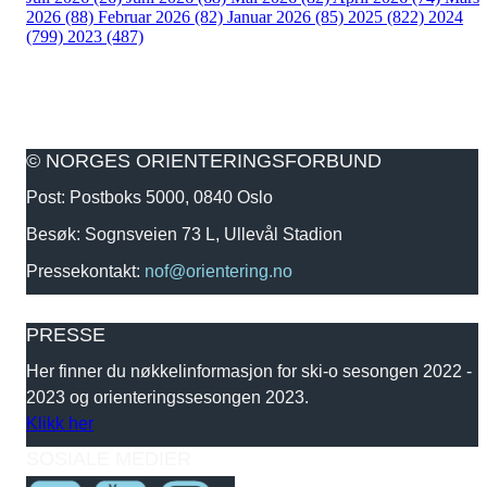
2026 (88)
Februar 2026 (82)
Januar 2026 (85)
2025 (822)
2024
(799)
2023 (487)
© NORGES ORIENTERINGSFORBUND
Post: Postboks 5000, 0840 Oslo
Besøk: Sognsveien 73 L, Ullevål Stadion
Pressekontakt:
nof@orientering.no
PRESSE
Her finner du nøkkelinformasjon for ski-o sesongen 2022 -
2023 og orienteringssesongen 2023.
Klikk her
SOSIALE MEDIER