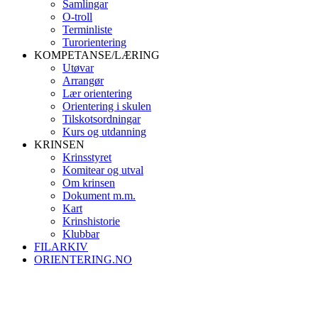
Samlingar
O-troll
Terminliste
Turorientering
KOMPETANSE/LÆRING
Utøvar
Arrangør
Lær orientering
Orientering i skulen
Tilskotsordningar
Kurs og utdanning
KRINSEN
Krinsstyret
Komitear og utval
Om krinsen
Dokument m.m.
Kart
Krinshistorie
Klubbar
FILARKIV
ORIENTERING.NO