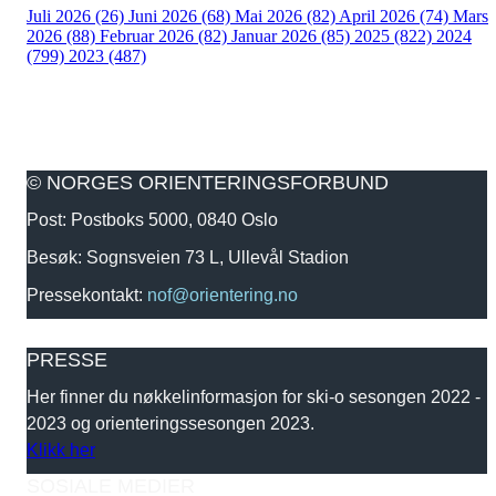
Juli 2026 (26)
Juni 2026 (68)
Mai 2026 (82)
April 2026 (74)
Mars
2026 (88)
Februar 2026 (82)
Januar 2026 (85)
2025 (822)
2024
(799)
2023 (487)
© NORGES ORIENTERINGSFORBUND
Post: Postboks 5000, 0840 Oslo
Besøk: Sognsveien 73 L, Ullevål Stadion
Pressekontakt:
nof@orientering.no
PRESSE
Her finner du nøkkelinformasjon for ski-o sesongen 2022 -
2023 og orienteringssesongen 2023.
Klikk her
SOSIALE MEDIER