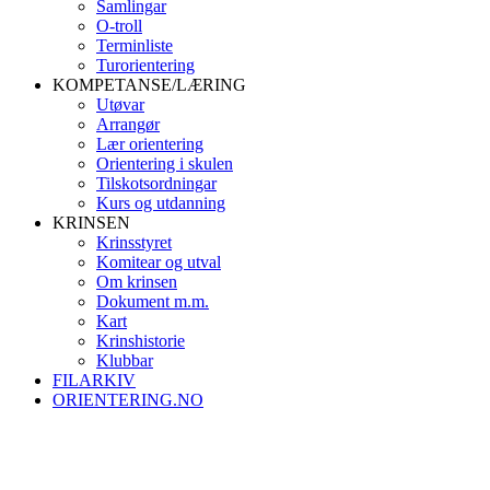
Samlingar
O-troll
Terminliste
Turorientering
KOMPETANSE/LÆRING
Utøvar
Arrangør
Lær orientering
Orientering i skulen
Tilskotsordningar
Kurs og utdanning
KRINSEN
Krinsstyret
Komitear og utval
Om krinsen
Dokument m.m.
Kart
Krinshistorie
Klubbar
FILARKIV
ORIENTERING.NO