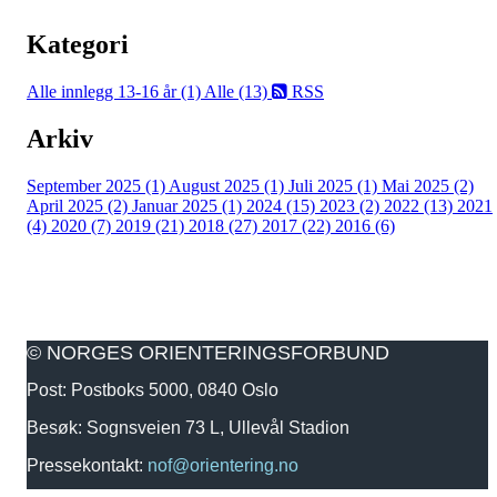
Kategori
Alle innlegg
13-16 år (1)
Alle (13)
RSS
Arkiv
September 2025 (1)
August 2025 (1)
Juli 2025 (1)
Mai 2025 (2)
April 2025 (2)
Januar 2025 (1)
2024 (15)
2023 (2)
2022 (13)
2021
(4)
2020 (7)
2019 (21)
2018 (27)
2017 (22)
2016 (6)
© NORGES ORIENTERINGSFORBUND
Post: Postboks 5000, 0840 Oslo
Besøk: Sognsveien 73 L, Ullevål Stadion
Pressekontakt:
nof@orientering.no