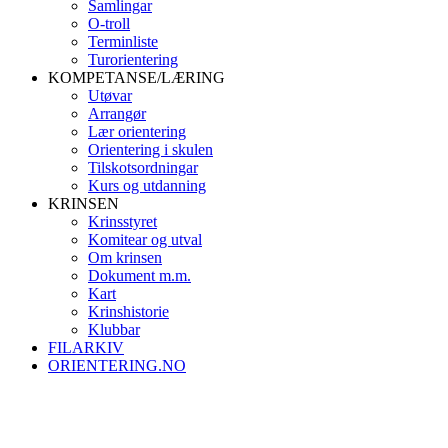
Samlingar
O-troll
Terminliste
Turorientering
KOMPETANSE/LÆRING
Utøvar
Arrangør
Lær orientering
Orientering i skulen
Tilskotsordningar
Kurs og utdanning
KRINSEN
Krinsstyret
Komitear og utval
Om krinsen
Dokument m.m.
Kart
Krinshistorie
Klubbar
FILARKIV
ORIENTERING.NO