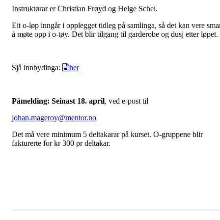
Instruktørar er Christian Frøyd og Helge Schei.
Eit o-løp inngår i opplegget tidleg på samlinga, så det kan vere sma
å møte opp i o-tøy. Det blir tilgang til garderobe og dusj etter løpet.
Sjå innbydinga:
her
Påmelding: Seinast 18. april
, ved e-post til
johan.mageroy@mentor.no
Det må vere minimum 5 deltakarar på kurset. O-gruppene blir
fakturerte for kr 300 pr deltakar.