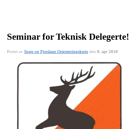
Seminar for Teknisk Delegerte
Postet av
Sogn og Fjordane Orienteringskrets
den
8. apr 2018