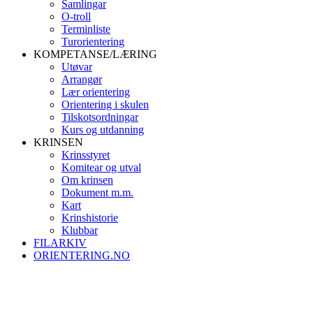
Samlingar
O-troll
Terminliste
Turorientering
KOMPETANSE/LÆRING
Utøvar
Arrangør
Lær orientering
Orientering i skulen
Tilskotsordningar
Kurs og utdanning
KRINSEN
Krinsstyret
Komitear og utval
Om krinsen
Dokument m.m.
Kart
Krinshistorie
Klubbar
FILARKIV
ORIENTERING.NO