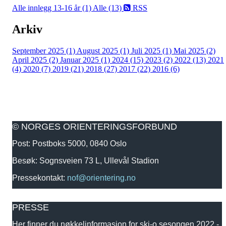
Alle innlegg
13-16 år (1)
Alle (13)
RSS
Arkiv
September 2025 (1)
August 2025 (1)
Juli 2025 (1)
Mai 2025 (2)
April 2025 (2)
Januar 2025 (1)
2024 (15)
2023 (2)
2022 (13)
2021
(4)
2020 (7)
2019 (21)
2018 (27)
2017 (22)
2016 (6)
© NORGES ORIENTERINGSFORBUND
Post: Postboks 5000, 0840 Oslo
Besøk: Sognsveien 73 L, Ullevål Stadion
Pressekontakt:
nof@orientering.no
PRESSE
Her finner du nøkkelinformasjon for ski-o sesongen 2022 -