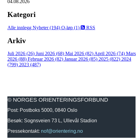
04.08.2026
Kategori
Alle innlegg
Nyheter (194)
O-løp (1)
RSS
Arkiv
Juli 2026 (26)
Juni 2026 (68)
Mai 2026 (82)
April 2026 (74)
Mars
2026 (88)
Februar 2026 (82)
Januar 2026 (85)
2025 (822)
2024
(799)
2023 (487)
© NORGES ORIENTERINGSFORBUND
Post: Postboks 5000, 0840 Oslo
Besøk: Sognsveien 73 L, Ullevål Stadion
Pressekontakt:
nof@orientering.no