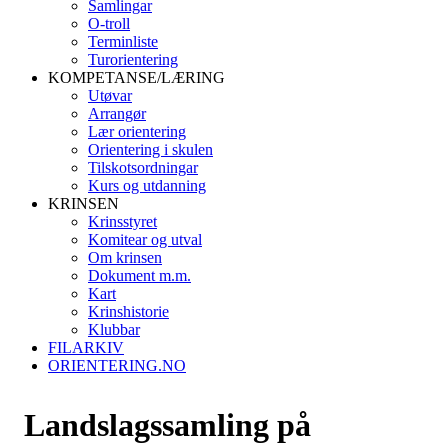
Samlingar
O-troll
Terminliste
Turorientering
KOMPETANSE/LÆRING
Utøvar
Arrangør
Lær orientering
Orientering i skulen
Tilskotsordningar
Kurs og utdanning
KRINSEN
Krinsstyret
Komitear og utval
Om krinsen
Dokument m.m.
Kart
Krinshistorie
Klubbar
FILARKIV
ORIENTERING.NO
Landslagssamling på