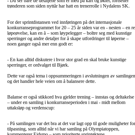
- Du ser bare de detaljene som er med på kart og økter, fortsetter
trønderen som siden nyttår har hatt en trenerrolle i Nydalens SK.
For der sprintdistansen ved innføringen på det internasjonale
konkurranseprogrammet for 20 – 25 år siden var en - nesten – en r
løpeøvelse, kan en å – som løypelegger – boltre seg med kunstige
sperringer og andre detaljer for å skape utfordringer til løperne –
noen ganger også mer enn godt er:
- En kan alltid diskutere i hvor stor grad en skal bruke kunstige
sperringer, er ordvalget til Bjørk.
Dette var også tema i oppsummeringen i avslutningen av samlingen
og det handler hele veien om å balansere dette.
Balanse er også stikkord hva gjelder trening – innstas og deltakelse
– under en samling i konkurranseperioden i mai - midt mellom
uttaksløp og verdenscup:
- På samlingen var det bra at det var lagt opp til gode muligheter fo
tilpasning, som alltid når vi har samling på Olympiatoppen,
kommenterer Eidsmo – som prioriterte sprintøktene.