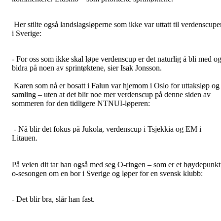
Her stilte også landslagsløperne som ikke var uttatt til verdenscupe
i Sverige:
- For oss som ikke skal løpe verdenscup er det naturlig å bli med o
bidra på noen av sprintøktene, sier Isak Jonsson.
Karen som nå er bosatt i Falun var hjemom i Oslo for uttaksløp og
samling – uten at det blir noe mer verdenscup på denne siden av
sommeren for den tidligere NTNUI-løperen:
- Nå blir det fokus på Jukola, verdenscup i Tsjekkia og EM i
Litauen.
På veien dit tar han også med seg O-ringen – som er et høydepunkt
o-sesongen om en bor i Sverige og løper for en svensk klubb:
- Det blir bra, slår han fast.